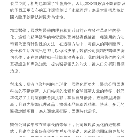
發展空間，相對也加重了社會責任。因此,本公司必須不斷創新及
給予員工更安心的工作環境並以「永續經營」為最大目標及協助
國內臨床診斷技術提升為使命。
精準醫學，尋求對醫學的理解和實踐目前正在發生革命性的變
化。這種向精準醫學的轉變意味著將醫療保健從一種通用的方法
轉變為更有針對性的方法，在這種方法中，每個人的獨特臨床，
分子和生活方式訊息都可以做出決策，醫信公司與精密醫學界密
切合作，正在幫助推動一診斷和治療革命。我們利用我們的全球
基礎設施和專業知識，提供醫界領先的能力，從人口分析到目標
治療。
對未來，所有企業均朝向全球化、國際化而努力，醫信公司因應
科技的不斷創新、人口結構的改變和全球經濟力量的轉移，我們
準備好了面對這個機會與挑戰，掌握自身優勢，透過轉型與創
新，且致力增加代理產品，擴張產品陣線以精準、快速、多元的
醫療診斷項目，為人類健康把關，因應時代需求。
醫信公司多年來在董事長的帶領下，公司展現多元化的經營模
式，且建立出良好商譽與客戶互信基礎。未來醫信團隊將更加努