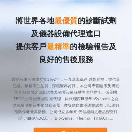
將世界各地
最優質
的診斷試劑
及儀器設備代理進口
提供客戶
最精準
的檢驗報告及
良好的售後服務
醫信有限公司成立於1992年，一直以永續經 營為前提，提供最
迅速、最精準的品質，深獲醫界好評，本公司專營臨床及研究
等相關領域之診斷試劑及儀器設備耗材等產品齊全。係美國
TECO公司台灣地區 總代理，尚代理西班牙BioSystems之血
清免疫試劑及生化自動儀器，亦提供自由基診斷試劑，以達到
預防保健最高指標。公司成立多年來 代理經銷之產品深受好
評，如RANDOX、、Bio-Serve、Thermo、HITACHI...