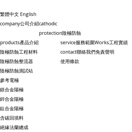
繁體中文
English
company
公司介紹
cathodic
protection
陰極防蝕
products
產品介紹
service
服務範圍
Works
工程實績
陰極防蝕工程材料
contact
聯絡我們
免責聲明
陰極防蝕整流器
使用條款
陰極防蝕測試站
參考電極
鎂合金陽極
鋅合金陽極
鈦合金陽極
含碳回填料
絕緣法蘭總成