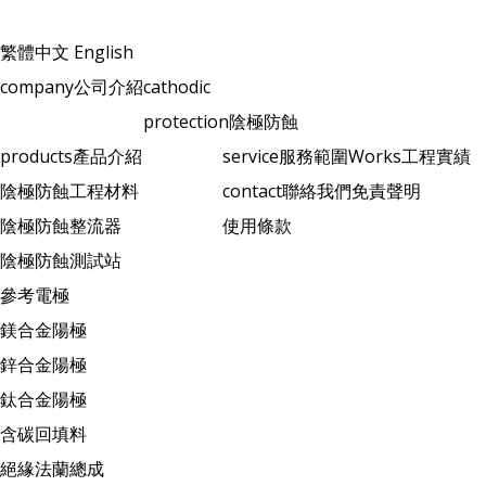
繁體中文
English
company
公司介紹
cathodic
protection
陰極防蝕
products
產品介紹
service
服務範圍
Works
工程實績
陰極防蝕工程材料
contact
聯絡我們
免責聲明
陰極防蝕整流器
使用條款
陰極防蝕測試站
參考電極
鎂合金陽極
鋅合金陽極
鈦合金陽極
含碳回填料
絕緣法蘭總成