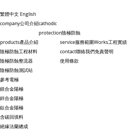
繁體中文
English
company
公司介紹
cathodic
protection
陰極防蝕
products
產品介紹
service
服務範圍
Works
工程實績
陰極防蝕工程材料
contact
聯絡我們
免責聲明
陰極防蝕整流器
使用條款
陰極防蝕測試站
參考電極
鎂合金陽極
鋅合金陽極
鈦合金陽極
含碳回填料
絕緣法蘭總成