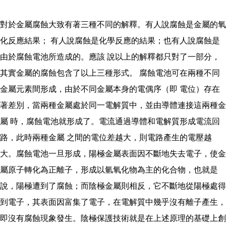
對於金屬腐蝕大致有著三種不同的解釋。有人說腐蝕是金屬的氧
化反應結果； 有人說腐蝕是化學反應的結果；也有人說腐蝕是
由於腐蝕電池所造成的。應該 說以上的解釋都只對了一部分，
其實金屬的腐蝕包含了以上三種形式。 腐蝕電池可在兩種不同
金屬元素間形成，由於不同金屬本身的電偶序（即 電位）存在
著差別，當兩種金屬處於同一電解質中，並由導體連接這兩種金
屬 時，腐蝕電池就形成了。電流通過導體和電解質形成電流回
路，此時兩種金屬 之間的電位差越大，則電路產生的電壓越
大。腐蝕電池一旦形成，陽極金屬表面因不斷地失去電子，使金
屬原子轉化為正離子，形成以氫氧化物為主的化合物，也就是
說，陽極遭到了腐蝕；而陰極金屬則相反，它不斷地從陽極處得
到電子，其表面因富集了電子，在電解質中幾乎沒有離子產生，
即沒有腐蝕現象發生。陰極保護技術就是在上述原理的基礎上創