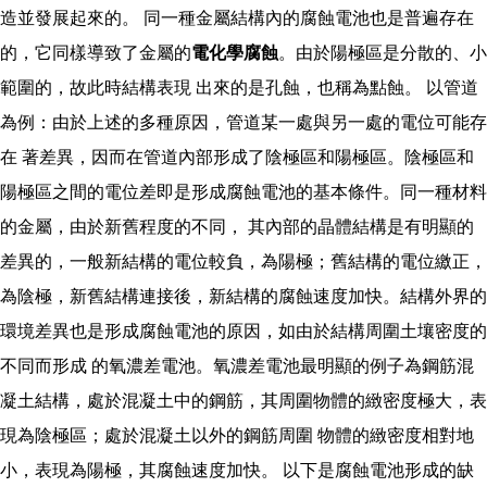
造並發展起來的。 同一種金屬結構內的腐蝕電池也是普遍存在
的，它同樣導致了金屬的
電化學腐蝕
。由於陽極區是分散的、小
範圍的，故此時結構表現 出來的是孔蝕，也稱為點蝕。 以管道
為例：由於上述的多種原因，管道某一處與另一處的電位可能存
在 著差異，因而在管道內部形成了陰極區和陽極區。陰極區和
陽極區之間的電位差即是形成腐蝕電池的基本條件。同一種材料
的金屬，由於新舊程度的不同， 其內部的晶體結構是有明顯的
差異的，一般新結構的電位較負，為陽極；舊結構的電位繳正，
為陰極，新舊結構連接後，新結構的腐蝕速度加快。結構外界的
環境差異也是形成腐蝕電池的原因，如由於結構周圍土壤密度的
不同而形成 的氧濃差電池。氧濃差電池最明顯的例子為鋼筋混
凝土結構，處於混凝土中的鋼筋，其周圍物體的緻密度極大，表
現為陰極區；處於混凝土以外的鋼筋周圍 物體的緻密度相對地
小，表現為陽極，其腐蝕速度加快。 以下是腐蝕電池形成的缺