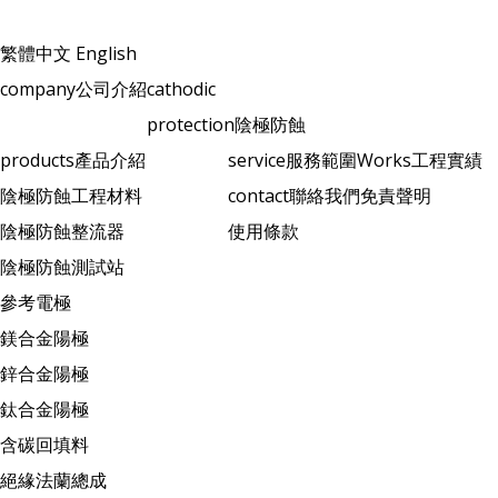
繁體中文
English
company
公司介紹
cathodic
protection
陰極防蝕
products
產品介紹
service
服務範圍
Works
工程實績
陰極防蝕工程材料
contact
聯絡我們
免責聲明
陰極防蝕整流器
使用條款
陰極防蝕測試站
參考電極
鎂合金陽極
鋅合金陽極
鈦合金陽極
含碳回填料
絕緣法蘭總成